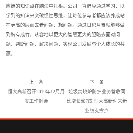
应链的知识点在脑海中扎根。公司一直倡导通过学习，以
学到的知识来突破惯性思维，让每位参与者都应该养成站
在更高的层面去看问题、想问题。通过日积月累就能够做
到胸有成竹，从容地以更大的智慧更大的胆略去面对问
题、判断问题、解决问题，实现公司发展与个人成长的共
赢。
上一条
下一条
恒大高新召开2019年12月月
垃圾焚烧炉防护业务营收同
度工作例会
比增长逾7成 恒大高新迎来新
业绩支撑点